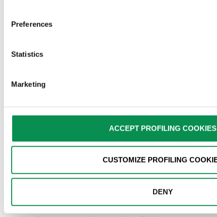
of the buttons below. You can get more details by viewing th
Closing this banner will result in only the technical and anal
Preferences
active, for which your consent is not required. You can still
time by clicking on the relevant link in the footer.
26 JANUARY 2026
Statistics
DocFinance Day 2026:
formazione, cultura e
Marketing
confronto
by
DocFinance
ACCEPT PROFILING COOKIES
Si è conclusa con grande partecipazione
l’11ª edizione del DocFinance Day,
l’appuntamento annuale ideato e
CUSTOMIZE PROFILING COOKI
organizzato da DocFinance per i propri
dipendenti e collaboratori
, che negli anni si
è affermato come un momento centrale di
DENY
condivisione, crescita e visione strategica
per l’intera organizzazione.