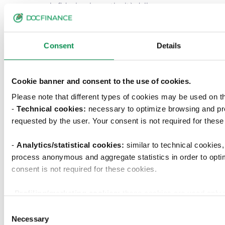
per la fiducia e la continuità della
collaborazione. I risultati raggiunti nel 2025
sono frutto di un lavoro condiviso,
costruito su competenza e obiettivi
Consent
Details
comuni.
Enjoy the reading
Cookie banner and consent to the use of cookies.
Please note that different types of cookies may be used on t
-
Technical cookies:
necessary to optimize browsing and pr
requested by the user. Your consent is not required for these
-
Analytics/statistical cookies:
similar to technical cookies
process anonymous and aggregate statistics in order to opti
consent is not required for these cookies.
-Profiling/marketing cookies:
these cookies are used only 
examine your browsing habits and then show you targeted adv
Consent
your preferences. We ask you to choose how profiling cookie
Necessary
Selection