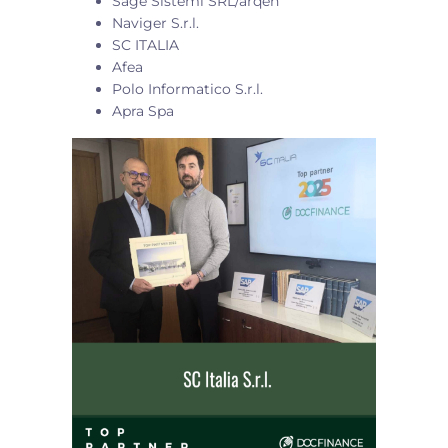
Sage Sistemi SRL/arqen
Naviger S.r.l.
SC ITALIA
Afea
Polo Informatico S.r.l.
Apra Spa