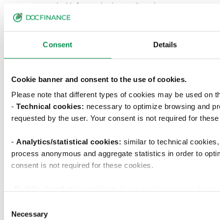
maggiori informazioni consultare la
pagina dell'evento
.
Buona lettura
Consent
Details
Cookie banner and consent to the use of cookies.
Please note that different types of cookies may be used on t
-
Technical cookies:
necessary to optimize browsing and pr
requested by the user. Your consent is not required for these
-
Analytics/statistical cookies:
similar to technical cookies
process anonymous and aggregate statistics in order to opti
consent is not required for these cookies.
-Profiling/marketing cookies:
these cookies are used only 
examine your browsing habits and then show you targeted adv
Consent
your preferences. We ask you to choose how profiling cookie
Necessary
Selection