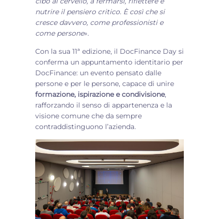
cibo al cervello, a fermarsi, riflettere e
nutrire il pensiero critico. È così che si
cresce davvero, come professionisti e
come persone
».
Con la sua 11ª edizione, il DocFinance Day si
conferma un appuntamento identitario per
DocFinance: un evento pensato dalle
persone e per le persone, capace di unire
formazione, ispirazione e condivisione
,
rafforzando il senso di appartenenza e la
visione comune che da sempre
contraddistinguono l’azienda.