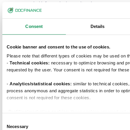
maggiori informazioni consultare la
pagina dell'evento
.
Buona lettura
Consent
Details
Cookie banner and consent to the use of cookies.
Please note that different types of cookies may be used on t
-
Technical cookies:
necessary to optimize browsing and pr
requested by the user. Your consent is not required for these
-
Analytics/statistical cookies:
similar to technical cookies
process anonymous and aggregate statistics in order to opti
consent is not required for these cookies.
-Profiling/marketing cookies:
these cookies are used only 
examine your browsing habits and then show you targeted adv
Consent
your preferences. We ask you to choose how profiling cookie
Necessary
Selection