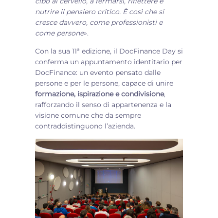
cibo al cervello, a fermarsi, riflettere e
nutrire il pensiero critico. È così che si
cresce davvero, come professionisti e
come persone
».
Con la sua 11ª edizione, il DocFinance Day si
conferma un appuntamento identitario per
DocFinance: un evento pensato dalle
persone e per le persone, capace di unire
formazione, ispirazione e condivisione
,
rafforzando il senso di appartenenza e la
visione comune che da sempre
contraddistinguono l’azienda.