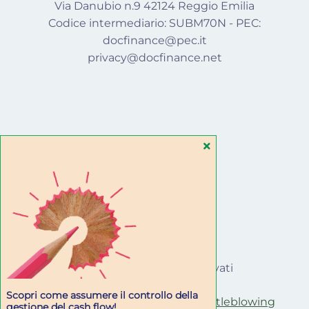
Via Danubio n.9 42124 Reggio Emilia
Codice intermediario: SUBM70N - PEC:
docfinance@pec.it
privacy@docfinance.net
SEGUICI SU
© 2022 · Tutti i diritti riservati
Scopri come assumere il controllo della
Privacy
Cookie policy
Whistleblowing
gestione del cash flow!