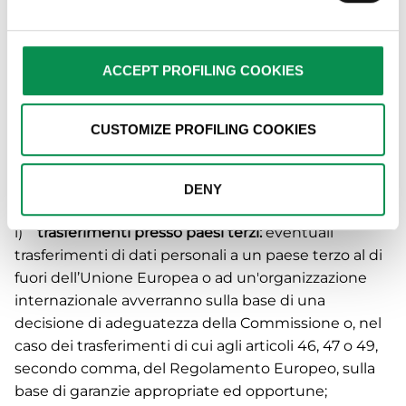
g)
processi decisionali automatizzati (es.
consent is not required. You can still change your
profilazione):
non sono in alcun modo gestiti
choices at any time by clicking on the relevant link in the
processi decisionali automatizzati;
footer.
ACCEPT PROFILING COOKIES
h)
diritti dell’interessato:
lei gode di tutti i diritti
sanciti dal Regolamento Europeo, quali il diritto di
chiedere l'accesso ai dati personali e la loro rettifica,
CUSTOMIZE PROFILING COOKIES
la cancellazione degli stessi, la limitazione del
trattamento, il diritto di opporsi al loro trattamento,
oltre al diritto alla portabilità dei dati. Ha inoltre il
DENY
diritto di proporre reclamo all’Autorità di controllo;
i)
trasferimenti presso paesi terzi:
eventuali
trasferimenti di dati personali a un paese terzo al di
fuori dell’Unione Europea o ad un'organizzazione
internazionale avverranno sulla base di una
decisione di adeguatezza della Commissione o, nel
caso dei trasferimenti di cui agli articoli 46, 47 o 49,
secondo comma, del Regolamento Europeo, sulla
base di garanzie appropriate ed opportune;