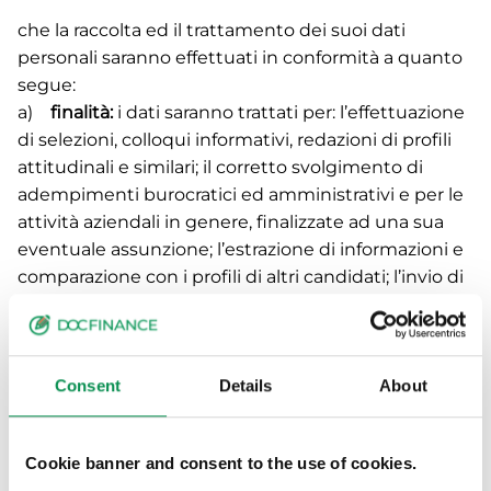
che la raccolta ed il trattamento dei suoi dati
personali saranno effettuati in conformità a quanto
segue:
a)
finalità:
i dati saranno trattati per: l’effettuazione
di selezioni, colloqui informativi, redazioni di profili
attitudinali e similari; il corretto svolgimento di
adempimenti burocratici ed amministrativi e per le
attività aziendali in genere, finalizzate ad una sua
eventuale assunzione; l’estrazione di informazioni e
comparazione con i profili di altri candidati; l’invio di
corrispondenza;
b)
modalità:
i dati saranno trattati sia con
strumenti/supporti cartacei che
Consent
Details
About
elettronici/informatici/telematici, nel pieno rispetto
delle norme di legge, secondo principi di liceità e
correttezza ed in modo da tutelare la Sua
Cookie banner and consent to the use of cookies.
riservatezza;