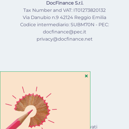
DocFinance S.r.l.
Tax Number and VAT: IT01273820132
Via Danubio n.9 42124 Reggio Emilia
Codice intermediario: SUBM70N - PEC:
docfinance@pec.it
privacy@docfinance.net
SEGUICI SU
© 2022 · Tutti i diritti riservati