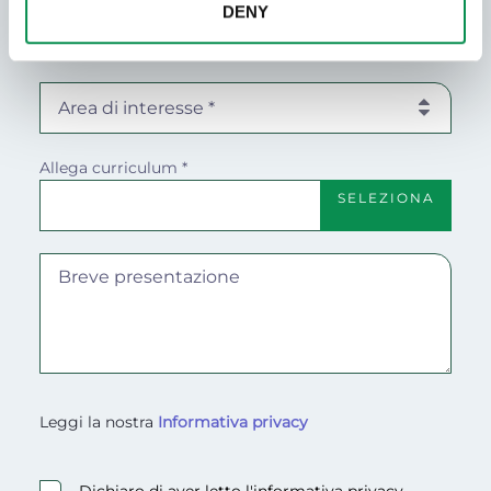
DENY
Obbligatorio
Area di interesse *
Obbligatorio
Allega curriculum *
SELEZIONA
(formato PDF o Word max. 2.5mb)
Leggi la nostra
Informativa privacy
<p>Leggi la nostra <a href="/informativa-privacy-cv"><str