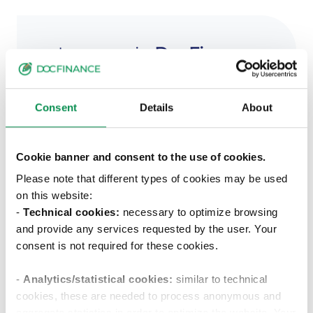
Lavorare in
DocFinance
30
%
Consent
Details
About
DONNE NEL TEAM
40
Cookie banner and consent to the use of cookies.
anni
Please note that different types of cookies may be used
ETÀ MEDIA
on this website:
10
-
Technical cookies:
necessary to optimize browsing
%
and provide any services requested by the user. Your
consent is not required for these cookies.
TASSO DI CRESCITA
ULTIMI 3 ANNI
-
Analytics/statistical cookies:
similar to technical
cookies, these are needed to process anonymous and
aggregate statistics in order to optimize the website. Your