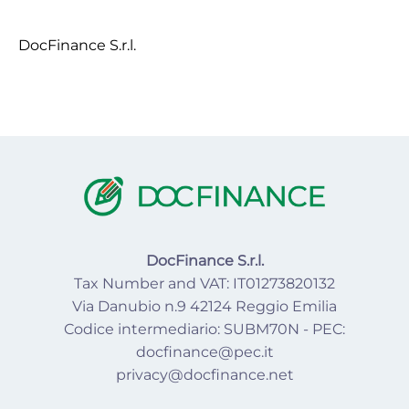
DocFinance S.r.l.
DocFinance S.r.l.
Tax Number and VAT: IT01273820132
Via Danubio n.9 42124 Reggio Emilia
Codice intermediario: SUBM70N - PEC:
docfinance@pec.it
privacy@docfinance.net