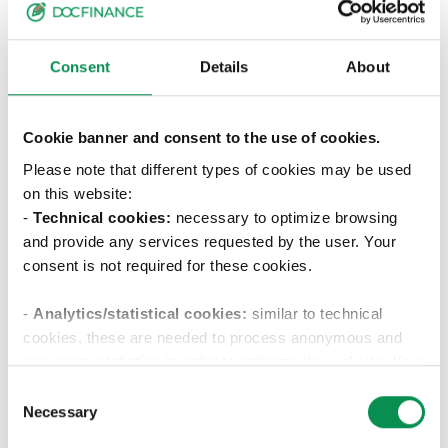
sito che sarà soggetta ad aggiornamenti.
Reggio Emilia (RE) – 23/05/2023
Consent
Details
About
Cookie banner and consent to the use of cookies.
Please note that different types of cookies may be used
on this website:
-
Technical cookies:
necessary to optimize browsing
Informativa a clienti e fornitori
and provide any services requested by the user. Your
consent is not required for these cookies.
rilasciata da Docfinance S.r.l. ai
sensi dell'art. 13 del Regolamento
-
Analytics/statistical cookies:
similar to technical
Europeo 2016/679
cookies, these are needed to process anonymous and
aggregate statistics in order to optimize the website. Your
La presente informativa è elaborata e rilasciata ai
consent is not required for these cookies.
Consent
sensi dell’art. 13 del Regolamento Europeo 2016/679
Necessary
Selection
(anche detto in seguito semplicemente
-Profiling/marketing cookies:
these cookies are used