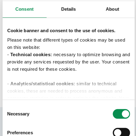
Consent
Details
About
La società propone un contratto di
assunzione a tempo indeterminato. E'
previsto un periodo di formazione con i
Cookie banner and consent to the use of cookies.
colleghi senior e una formazione sul
Please note that different types of cookies may be used
territorio o da remoto presso le aziende
on this website:
clienti in affiancamento con il tutor.
-
Technical cookies:
necessary to optimize browsing and
provide any services requested by the user. Your consent
CANDIDATI
is not required for these cookies.
-
Analytics/statistical cookies:
similar to technical
cookies, these are needed to process anonymous and
aggregate statistics in order to optimize the website. Your
consent is not required for these cookies.
Consent
Necessary
Selection
-Profiling/marketing cookies:
these cookies are used
only with your consent to examine your browsing habits
Preferences
and then show you targeted advertisements that reflect