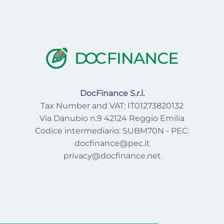
DocFinance S.r.l.
Tax Number and VAT: IT01273820132
Via Danubio n.9 42124 Reggio Emilia
Codice intermediario: SUBM70N - PEC:
docfinance@pec.it
privacy@docfinance.net